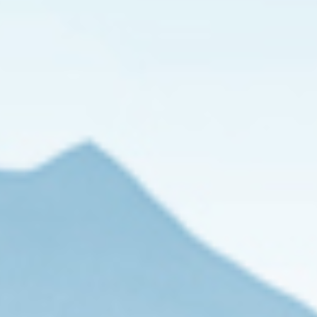
谐
振
试
验
装
置
进
行
绝
缘
检
测，
所
以，
对
变
压