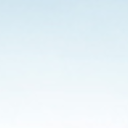
电
压
经
过
励
磁、
电
抗
所
产
生
的
电
压
即
为
我