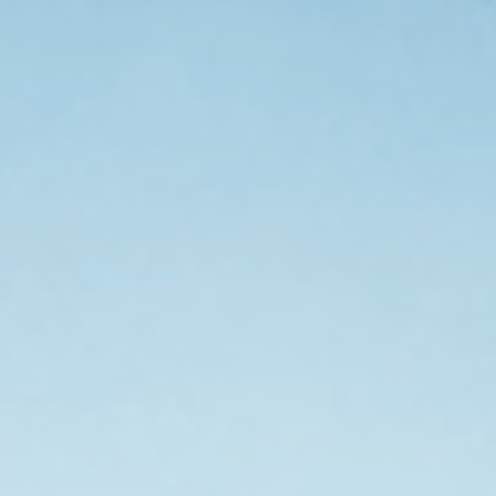
器、
GIS
全
封
闭
组
合
电
器、
电
力
电
缆
这
一
类
的
大