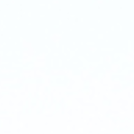
检
查，
通
过
可
调
电
抗
器
的
不
同
组
合
方
式，
从