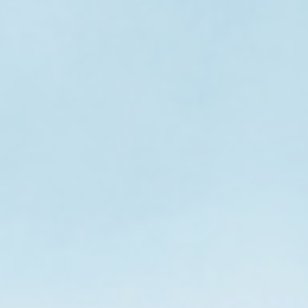
回
路
并
产
生
谐
振
条
件，
通
过
调
节
输
出
低
压