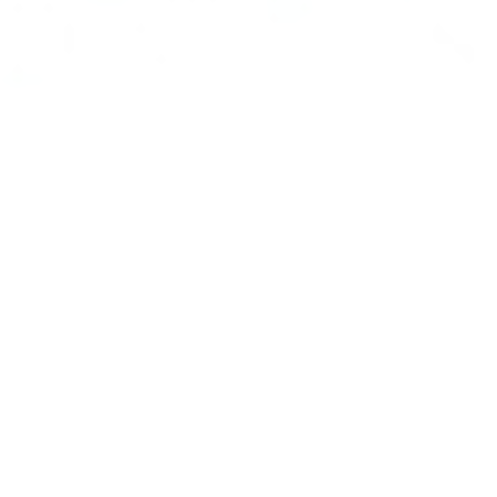
振
条
件，
串
联
谐
振
试
验
装
置
主
要
由
变
频
电