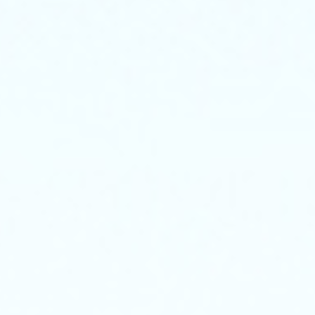
原
理
是
广
泛
应
用
于
电
力
预
防
性
试
验
项
目