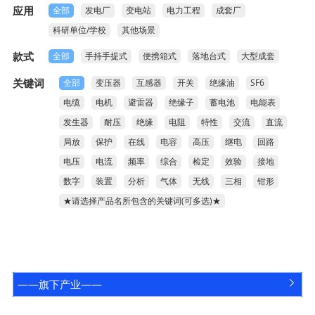
常见问题
应用
全部
发电厂
变电站
电力工程
成套厂

科研单位/学校
其他场景
款式
全部
手持手提式
便携箱式
落地台式
大型成套
关键词
全部
变压器
互感器
开关
绝缘油
SF6
电缆
电机
避雷器
绝缘子
蓄电池
电能表
发生器
耐压
绝缘
电阻
特性
交流
直流
局放
保护
在线
电容
高压
继电
回路
电压
电流
频率
综合
检定
效验
接地
数字
装置
分析
气体
无线
三相
钳形
★请选择产品名所包含的关键词(可多选)★
——旗下产业——

咨询电话
关注鸿蒙