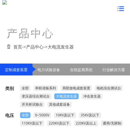
首页

关于鸿蒙
产品中心
董事长致辞


新闻中心
企业简介

企业要闻

产品中心
首页
->
产品中心
->
大电流发生器

组织架构

企业动态

定制成套装置

企业文化
资质荣誉

电力技术检测

电力试验设备

鸿蒙形象


党建工作
定制成套装置
电力试验设备
在线监测系统
行业解决方案
发展战略

串联谐振方案

在线监测系统

经营理念

党的建设

案例展示
管理活动

行业解决方案

鸿蒙风貌

类别
全部
串联谐振系列
局部放电成套装置
电机综合测试台
群众路线教育

客户见证

客户服务
公告信息

变压器综合测试台
大电流发生器
冲击发生器
企业价值观

学习型组织

合作客户

联系我们

开关柜试验台
其他成套设备
企业愿景

创先争优活动

在线留言

电压
全部
0~5000V
10KV及以下
35KV及以下
企业视频

法律声明
110KV及以下
220KV及以下
220KV及以上
通用/无限制
