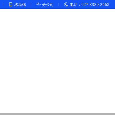
移动端
分公司
电话：027-8389-2668



企业文化
党建工作
案例展示
客户服务
