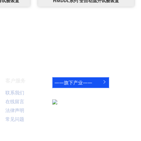
生器试验装置
HMDDL系列 全自动温升试验装置
客户服务
——旗下产业——

联系我们
关注鸿蒙
在线留言
官方公众号
法律声明
咨询电话
常见问题
027-8389-2668