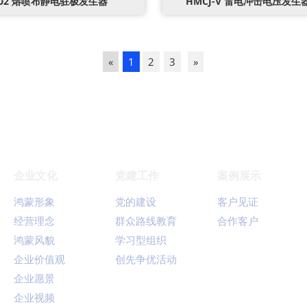
602 熔喷布静电驻极发生器
HMCJ-V 雷电冲击电压发
«
1
2
3
»
企业文化
党建工作
案例展示
鸿蒙形象
党的建设
客户见证
经营理念
群众路线教育
合作客户
鸿蒙风貌
学习型组织
企业价值观
创先争优活动
企业愿景
企业视频