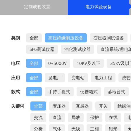
定制成套装置
电力试验设备
类别
全部
高压绝缘耐压设备
变压器测试设备
SF6测试仪器
油化测试仪器
直流系统/蓄电
电压
全部
0~5000V
10KV及以下
35KV及以
应用
全部
发电厂
变电站
电力工程
成套
款式
全部
手持手提式
便携箱式
落地台式
关键词
全部
变压器
互感器
开关
绝缘油
交流
直流
局放
保护
在线
分析
气体
无线
三相
钳形