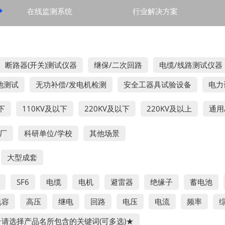

在线监测系统
行业解决方案
断路器(开关)测试仪器
继保/二次回路
电缆/线路测试仪器
池测试
无功补偿/发电机检测
安全工器具试验设备
电力
下
110KV及以下
220KV及以下
220KV及以上
通用
厂
科研单位/学校
其他场景
大型成套
SF6
电缆
电机
避雷器
绝缘子
蓄电池
电容
高压
继电
回路
电压
电流
频率
★请选择产品名所包含的关键词(可多选)★