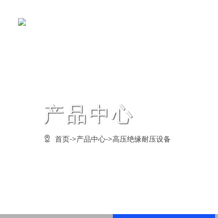
关于鸿蒙
新闻中心
产品中心
企业文化
党建工作
案例展示
客户服务
董事长致辞
企业要闻
定制成套装置
鸿蒙形象
党的建设
客户见证
联系我们







产品中心
企业简介
企业动态
电力试验设备
经营理念
群众路线教育
合作客户
在线留言







组织架构
电力技术检测
在线监测系统
鸿蒙风貌
学习型组织
法律声明






首页
->
产品中心
->
高压绝缘耐压设备

资质荣誉
串联谐振方案
行业解决方案
企业价值观
创先争优活动
常见问题






发展战略
管理活动
企业愿景



公告信息
企业视频

