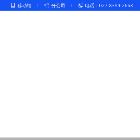
移动端
分公司
电话：027-8389-2668



企业文化
党建工作
案例展示
客户服务
