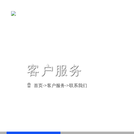
关于鸿蒙
新闻中心
产品中心
企业文化
党建工作
案例展示
客户服务
董事长致辞
企业要闻
定制成套装置
鸿蒙形象
党的建设
客户见证
联系我们







客户服务
企业简介
企业动态
电力试验设备
经营理念
群众路线教育
合作客户
在线留言







组织架构
电力技术检测
在线监测系统
鸿蒙风貌
学习型组织
法律声明






首页
->
客户服务
->
联系我们

资质荣誉
串联谐振方案
行业解决方案
企业价值观
创先争优活动
常见问题






发展战略
管理活动
企业愿景



公告信息
企业视频

