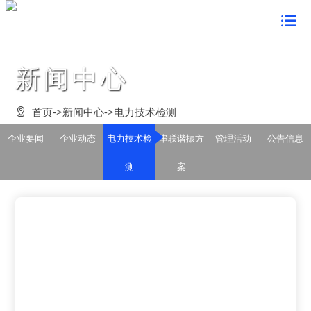
首页

关于鸿蒙
新闻中心
董事长致辞


新闻中心
企业简介

企业要闻

产品中心
首页
->
新闻中心
->
电力技术检测

组织架构

企业动态

定制成套装置


企业文化
企业要闻
企业动态
电力技术检
串联谐振方
管理活动
公告信息
资质荣誉

电力技术检测

电力试验设备

鸿蒙形象

党建工作
测
案
发展战略

串联谐振方案

在线监测系统

经营理念

党的建设

案例展示
管理活动

行业解决方案

鸿蒙风貌

群众路线教育

客户见证

客户服务
公告信息

企业价值观

学习型组织

合作客户

联系我们

企业愿景

创先争优活动

在线留言

企业视频

法律声明
